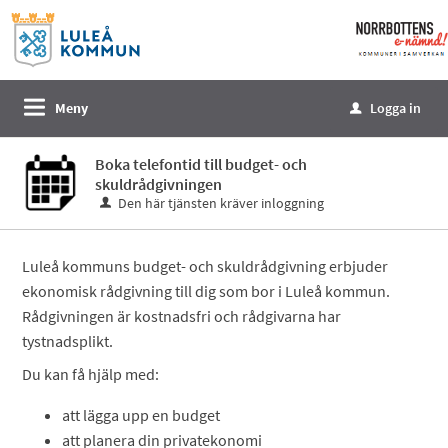
Välkommen
till
e-
tjänster
Meny
Logga in
u
-
Norrbottens
Boka telefontid till budget- och
enämnd
skuldrådgivningen
Den här tjänsten kräver inloggning
Luleå kommuns budget- och skuldrådgivning erbjuder
ekonomisk rådgivning till dig som bor i Luleå kommun.
Rådgivningen är kostnadsfri och rådgivarna har
tystnadsplikt.
Du kan få hjälp med:
att lägga upp en budget
att planera din privatekonomi