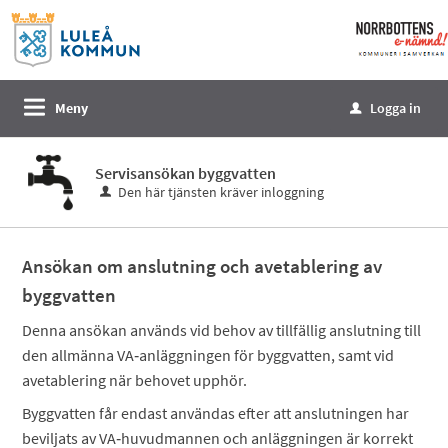
Välkommen
till
e-
tjänster
Meny
Logga in
u
-
Norrbottens
Servisansökan byggvatten
enämnd
Den här tjänsten kräver inloggning
Ansökan om anslutning och avetablering av
byggvatten
Denna ansökan används vid behov av tillfällig anslutning till
den allmänna VA‑anläggningen för byggvatten, samt vid
avetablering när behovet upphör.
Byggvatten får endast användas efter att anslutningen har
beviljats av VA‑huvudmannen
och anläggningen är korrekt