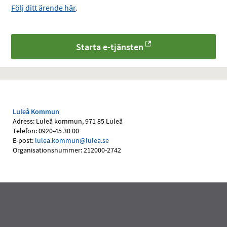
Följ ditt ärende här
.
Starta e-tjänsten
Luleå Kommun
Adress: Luleå kommun, 971 85 Luleå
Telefon: 0920-45 30 00
E-post:
lulea.kommun@lulea.se
Organisationsnummer: 212000-2742