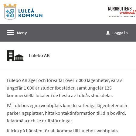
Välkommen
till
e-
tjänster
Meny
Logga in
u
-
Norrbottens
enämnd
Lulebo AB
Lulebo AB äger och förvaltar över 7 000 lägenheter, varav
ungefär 1 000 är studentbostäder, samt ungefär 125
kommersiella lokaler i de flesta av Luleås stadsdelar.
På Lulebos egna webbplats kan du se lediga lägenheter och
parkeringsplatser, hitta kontaktinformation till din bovärd,
felanmäla och se driftstörningar.
Klicka på tjänsten för att komma till Lulebos webbplats.