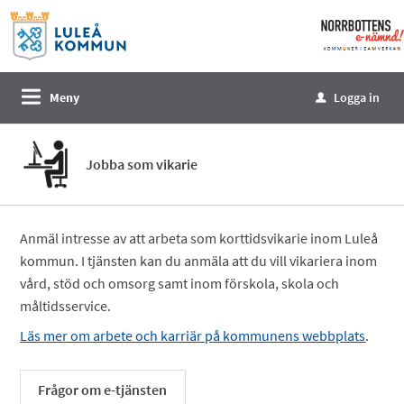
Välkommen
till
e-
tjänster
Meny
Logga in
u
-
Norrbottens
enämnd
Jobba som vikarie
Anmäl intresse av att arbeta som korttidsvikarie inom Luleå
kommun. I tjänsten kan du anmäla att du vill vikariera inom
vård, stöd och omsorg samt inom förskola, skola och
måltidsservice.
Läs mer om arbete och karriär på kommunens webbplats
.
Frågor om e-tjänsten