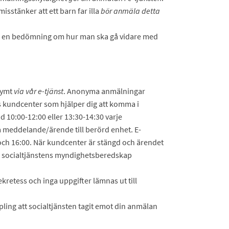
sstänker att ett barn far illa
bör anmäla detta
en en bedömning om hur man ska gå vidare med
nymt
via vår e-tjänst
. Anonyma anmälningar
kundcenter som hjälper dig att komma i
 10:00-12:00 eller 13:30-14:30 varje
na meddelande/ärende till berörd enhet. E-
 och 16:00. När kundcenter är stängd och ärendet
n socialtjänstens myndighetsberedskap
kretess och inga uppgifter lämnas ut till
pling att socialtjänsten tagit emot din anmälan