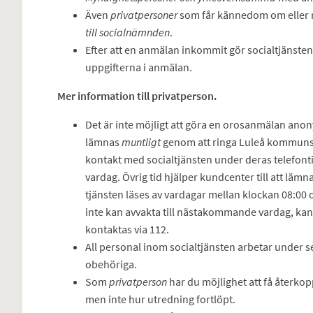
Även
privatpersoner
som får kännedom om eller mi
till socialnämnden
.
Efter att en anmälan inkommit gör socialtjänst
uppgifterna i anmälan.
Mer information till privatperson.
Det är inte möjligt att göra en orosanmälan ano
lämnas
muntligt
genom att ringa Luleå kommuns 
kontakt med socialtjänsten under deras telefontid
vardag. Övrig tid hjälper kundcenter till att läm
tjänsten läses av vardagar mellan klockan 08:00
inte kan avvakta till nästakommande vardag, ka
kontaktas via 112.
All personal inom socialtjänsten arbetar under se
obehöriga.
Som
privatperson
har du möjlighet att få återkop
men inte hur utredning fortlöpt.