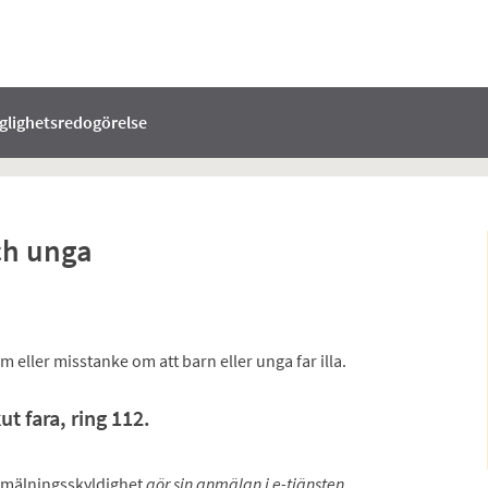
nglighetsredogörelse
ch unga
ller misstanke om att barn eller unga far illa.
ut fara, ring 112.
mälningsskyldighet
gör sin anmälan i e-tjänsten
.