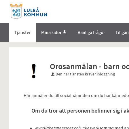
Välkommen
till
e-
tjänster
Tjänster
Mina sidor
Vanliga frågor
Tillgä
-
Norrbottens
enämnd
Orosanmälan - barn o
Den här tjänsten kräver inloggning
Här anmäler du till socialnämnden om du har kännedom e
Om du tror att personen befinner sig i ak
Myndighetspersoner och yrkesverksamma
med an