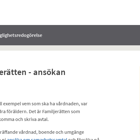
nglighetsredogörelse
jerätten - ansökan
 till exempel vem som ska ha vårdnaden, var
ra föräldern. Det är Familjerätten som
 komma och skriva avtal.
beträffande vårdnad, boende och umgänge
n ni
ansöka om samarbetssamtal
och försöka nå