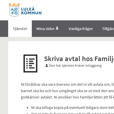
Välkommen
till
e-
tjänster
Tjänster
Mina sidor
Vanliga frågor
Tillgä
-
Norrbottens
enämnd
Skriva avtal hos Famil
Den här tjänsten kräver inloggning
Ni föräldrar ska vara överens om det ni vill avtala om,
barnet ska bo och hur umgänget ska se ut med den and
godkänner avtalet. Ni ansöker hos Familjerätten att få
Ni ska bifoga kopia på eventuell tidigare dom 
Om ni inte är överens om vad ni vill avtala om ka