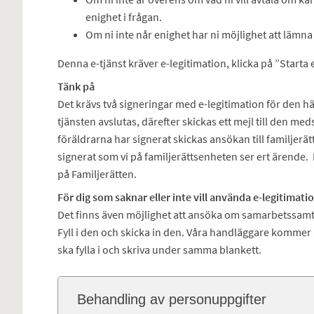
enighet i frågan.
Om ni inte når enighet har ni möjlighet att lämna 
Denna e-tjänst kräver e-legitimation, klicka på ”Starta e
Tänk på
Det krävs två signeringar med e-legitimation för den h
tjänsten avslutas, därefter skickas ett mejl till den m
föräldrarna har signerat skickas ansökan till familjerät
signerat som vi på familjerättsenheten ser ert ärende. 
på Familjerätten.
För dig som saknar eller inte vill använda e-legitimati
Det finns även möjlighet att ansöka om samarbetssamta
Fyll i den och skicka in den. Våra handläggare kommer 
ska fylla i och skriva under samma blankett.
Behandling av personuppgifter