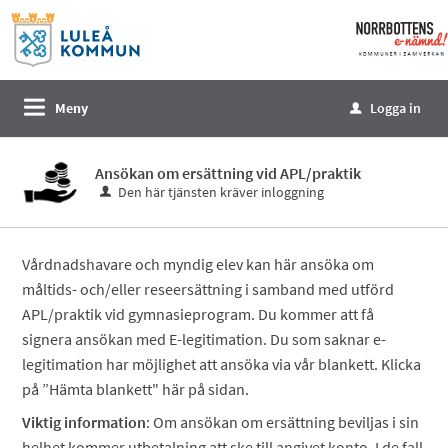
Välkommen
till
e-
tjänster
Meny
Logga in
u
-
Norrbottens
Ansökan om ersättning vid APL/praktik
enämnd
Den här tjänsten kräver inloggning
Vårdnadshavare och myndig elev kan här ansöka om
måltids- och/eller reseersättning i samband med utförd
APL/praktik vid gymnasieprogram. Du kommer att få
signera ansökan med E-legitimation. Du som saknar e-
legitimation har möjlighet att ansöka via vår blankett. Klicka
på ”Hämta blankett" här på sidan.
Viktig information
: Om ansökan om ersättning beviljas i sin
helhet kommer utbetalning att ske till angivet konto. I de fall