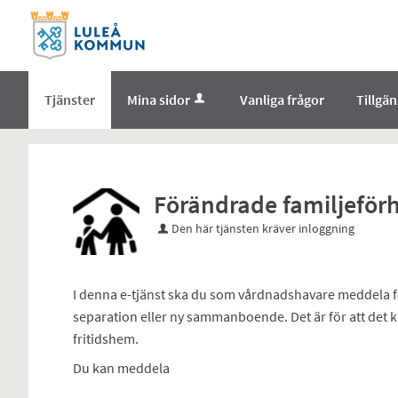
Välkommen
till
e-
tjänster
Tjänster
Mina sidor
Vanliga frågor
Tillgä
-
Norrbottens
enämnd
Förändrade familjeför
Den här tjänsten kräver inloggning
I denna e-tjänst ska du som vårdnadshavare meddela f
separation eller ny sammanboende. Det är för att det k
fritidshem.
Du kan meddela