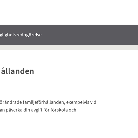
nglighetsredogörelse
hållanden
örändrade familjeförhållanden, exempelvis vid
an påverka din avgift för förskola och