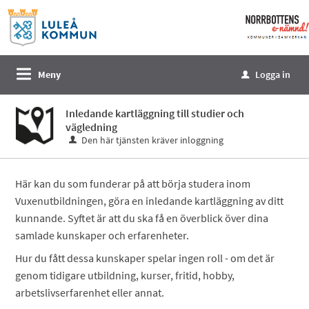
Välkommen
till
e-
tjänster
Meny
Logga in
u
-
Norrbottens
Inledande kartläggning till studier och
enämnd
vägledning
Den här tjänsten kräver inloggning
Här kan du som funderar på att börja studera inom
Vuxenutbildningen, göra en inledande kartläggning av ditt
kunnande. Syftet är att du ska få en överblick över dina
samlade kunskaper och erfarenheter.
Hur du fått dessa kunskaper spelar ingen roll - om det är
genom tidigare utbildning, kurser, fritid, hobby,
arbetslivserfarenhet eller annat.