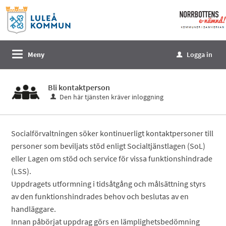
Välkommen
till
e-
tjänster
Meny
Logga in
u
-
Norrbottens
Bli kontaktperson
enämnd
Den här tjänsten kräver inloggning
Socialförvaltningen söker kontinuerligt kontaktpersoner till
personer som beviljats stöd enligt Socialtjänstlagen (SoL)
eller Lagen om stöd och service för vissa funktionshindrade
(LSS).
Uppdragets utformning i tidsåtgång och målsättning styrs
av den funktionshindrades behov och beslutas av en
handläggare.
Innan påbörjat uppdrag görs en lämplighetsbedömning