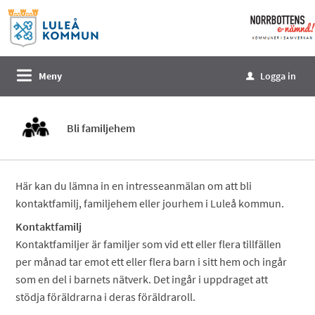
Välkommen
till
e-
tjänster
Meny
Logga in
u
-
Norrbottens
enämnd
Bli familjehem
Här kan du lämna in en intresseanmälan om att bli
kontaktfamilj, familjehem eller jourhem i Luleå kommun.
Kontaktfamilj
Kontaktfamiljer är familjer som vid ett eller flera tillfällen
per månad tar emot ett eller flera barn i sitt hem och ingår
som en del i barnets nätverk. Det ingår i uppdraget att
stödja föräldrarna i deras föräldraroll.