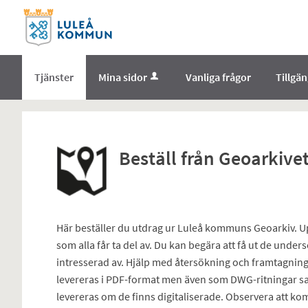
Välkommen
till
e-
tjänster
Tjänster
Mina sidor
Vanliga frågor
Tillgä
-
Norrbottens
enämnd
Beställ från Geoarkive
Här beställer du utdrag ur Luleå kommuns Geoarkiv. Up
som alla får ta del av. Du kan begära att få ut de und
intresserad av. Hjälp med återsökning och framtagning 
levereras i PDF-format men även som DWG-ritningar sa
levereras om de finns digitaliserade. Observera att ko