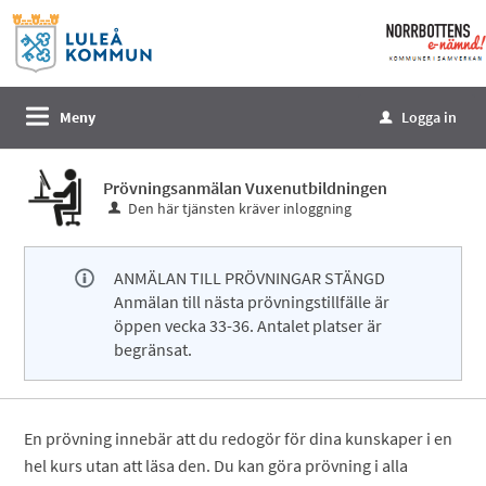
Välkommen
till
e-
tjänster
Meny
Logga in
u
-
Norrbottens
Prövningsanmälan Vuxenutbildningen
enämnd
Den här tjänsten kräver inloggning
ANMÄLAN TILL PRÖVNINGAR STÄNGD
Anmälan till nästa prövningstillfälle är
öppen vecka 33-36. Antalet platser är
begränsat.
En prövning innebär att du redogör för dina kunskaper i en
hel kurs utan att läsa den. Du kan göra prövning i alla