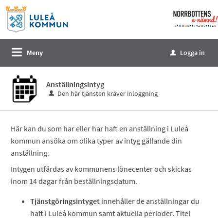
Välkommen
till
e-
tjänster
Meny
Logga in
u
-
Norrbottens
Anställningsintyg
enämnd
Den här tjänsten kräver inloggning
Här kan du som har eller har haft en anställning i Luleå
kommun ansöka om olika typer av intyg gällande din
anställning.
Intygen utfärdas av kommunens lönecenter och skickas
inom 14 dagar från beställningsdatum.
Tjänstgöringsintyget
innehåller de anställningar du
haft i Luleå kommun samt aktuella perioder. Titel