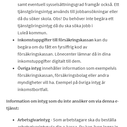
samt eventuell sysselsättningsgrad framgår också. Ett
tjänstgöringsintyg används till jobbansökningar eller
då du söker skola. Obs! Du behöver inte begära ett
tjänstgöringsintyg då du ska söka jobb i
Luleå kommun.
Inkomstuppgifter till försäkringskassan
kan du
begära om du fått en fyrsiffrig kod av
försäkringskassan. Lönecenter lämnar då in dina
inkomstuppgifter digitalt till dem.
Övriga intyg
innehåller information som exempelvis
försäkringskassan, försäkringsbolag eller andra
myndigheter vill ha. Exempel på övriga intyg är
inkomstbortfall.
Information om intyg som du inte ansöker om via denna e-
tjänst:
Arbetsgivarintyg
- Som arbetstagare ska du beställa
arbetsgivarintyg via din a-kassa. Du kan även logga in